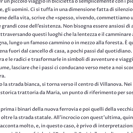
r un piccolo viaggio in bicicletta o semplicemente con i pie
e, gli uomini. Ci si tuffa in una dimensione fatta di silenzi
iume della vita, scrive che «spesso, vivendo, commettiamo
e grandi cose dell’esistenza. Non bisogna essere ansiosi d
o attraversando questi luoghi che la lentezza e il camminar
a, lungo un famoso cammino o in mezzo alla foresta. È que
ena fuori dal cancello di casa, a pochi passi dal quotidiano
ra e le radici e trasformarle in simboli di avventure e viag
fiume, lasciare che i passi ci conducano verso mete a noi sco
ra.
la strada bianca, si torna verso il centro di Villanova. Nei
la storica trattoria da Maria, un punto di riferimento per s
rima i binari della nuova ferrovia e poi quelli della vecchi
oltre la strada statale. All’incrocio con quest’ultima, quin
racconta molto, e, in questo caso, è privo di interpretazi