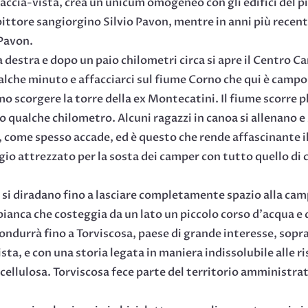
ccia-vista, crea un unicum omogeneo con gli edifici del pic
pittore sangiorgino Silvio Pavon, mentre in anni più recenti
 Pavon.
destra e dopo un paio chilometri circa si apre il Centro Can
alche minuto e affacciarci sul fiume Corno che qui è camp
mo scorgere la torre della ex Montecatini. Il fiume scorre p
 qualche chilometro. Alcuni ragazzi in canoa si allenano e 
, come spesso accade, ed è questo che rende affascinante i
io attrezzato per la sosta dei camper con tutto quello di c
 si diradano fino a lasciare completamente spazio alla ca
 bianca che costeggia da un lato un piccolo corso d’acqua e 
condurrà fino a Torviscosa, paese di grande interesse, sopr
ta, e con una storia legata in maniera indissolubile alle ris
cellulosa. Torviscosa fece parte del territorio amministrat