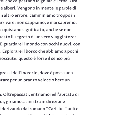
di che calpestano la ghiaia e l’erba. Ora
o e alberi. Vengono in mente le parole di
 un altro errore: camminiamo troppo in
i arrivare: non sappiamo, e mai sapremo,
e acquistano significato, anche se non
sto il segreto di un vero viaggiatore:
. E guardare il mondo con occhi nuovi, con
gi. Esplorare il bosco che abbiamo a pochi
nosciute: questo è forse il senso più
 pressi dell’incrocio, dove è posta una
ostare per un pranzo veloce o bere un
a. Oltrepassati, entriamo nell’abitato di
di, giriamo a sinistra in direzione
oni derivando dal romano “Carisius” unito