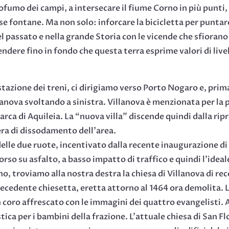
profumo dei campi, a intersecare il fiume Corno in più punti
e fontane. Ma non solo: inforcare la bicicletta per puntar
el passato e nella grande Storia con le vicende che sfioran
ndere fino in fondo che questa terra esprime valori di live
stazione dei treni, ci dirigiamo verso Porto Nogaro e, prima
lanova svoltando a sinistra. Villanova è menzionata per la
rca di Aquileia. La “nuova villa” discende quindi dalla ripr
ra di dissodamento dell’area.
le due ruote, incentivato dalla recente inaugurazione di u
corso su asfalto, a basso impatto di traffico e quindi l’idea
rno, troviamo alla nostra destra la chiesa di Villanova di r
precedente chiesetta, eretta attorno al 1464 ora demolita. L
 coro affrescato con le immagini dei quattro evangelisti. A 
ica per i bambini della frazione. L’attuale chiesa di San Fl