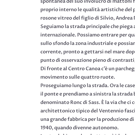
spontanea del suo involucro di mattoni fa
proprio interno le qualità artistiche del 
rosone vitreo del figlio di Silvio, Andrea
Seguiamo la strada principale che piega a 
internazionale. Possiamo entrare per qu
sullo sfondo la zona industriale e possia
corrente, pronto a gettarsi nel mare dopo
punto di osservazione pieno di contrasti
Di fronte al Centro Canoa c’è un parchegg
movimento sulle quattro ruote.
Proseguiamo lungo la strada. Ora le case
il ponte e prendiamo a sinistra la strada
denominato Ronc di Sass. È la via che ci 
architettonico tipico del Ventennio fascis
una grande fabbrica per la produzione di 
1940, quando divenne autonomo.