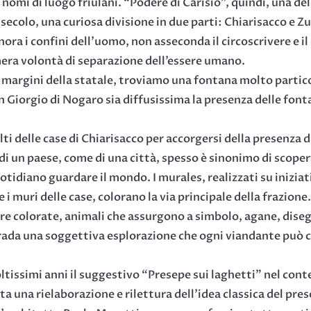
 nomi di luogo friulani. “Podere di Carisio”, quindi, una de
 secolo, una curiosa divisione in due parti: Chiarisacco e 
ra i confini dell’uomo, non asseconda il circoscrivere e il 
imera volontà di separazione dell’essere umano.
i margini della statale, troviamo una fontana molto partico
 Giorgio di Nogaro sia diffusissima la presenza delle fonta
alti delle case di Chiarisacco per accorgersi della presenza
 di un paese, come di una città, spesso è sinonimo di scoper
otidiano guardare il mondo. I murales, realizzati su iniziat
 i muri delle case, colorano la via principale della frazione
stre colorate, animali che assurgono a simbolo, agane, dise
strada una soggettiva esplorazione che ogni viandante può c
oltissimi anni il suggestivo “Presepe sui laghetti” nel con
 una rielaborazione e rilettura dell’idea classica del presepi