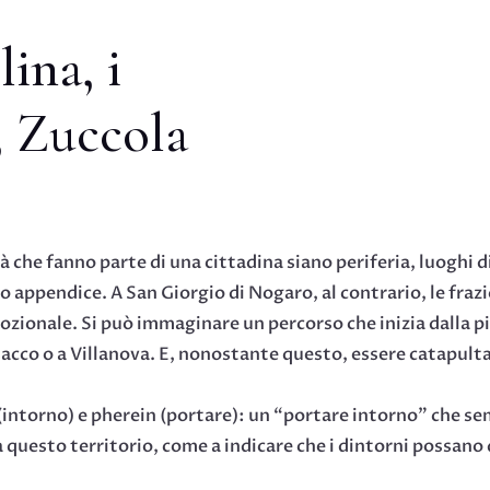
lina, i
, Zuccola
ità che fanno parte di una cittadina siano periferia, luoghi 
no appendice. A San Giorgio di Nogaro, al contrario, le fra
zionale. Si può immaginare un percorso che inizia dalla pia
acco o a Villanova. E, nonostante questo, essere catapult
i (intorno) e pherein (portare): un “portare intorno” che s
 questo territorio, come a indicare che i dintorni possano 