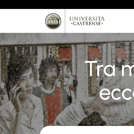
Tra m
ecc