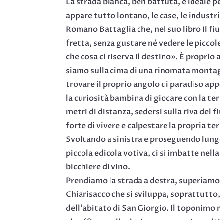
La strada bianca, ben battuta, è ideale pe
appare tutto lontano, le case, le industri
Romano Battaglia che, nel suo libro Il f
fretta, senza gustare né vedere le piccol
che cosa ci riserva il destino». È propri
siamo sulla cima di una rinomata montagn
trovare il proprio angolo di paradiso app
la curiosità bambina di giocare con la ter
metri di distanza, sedersi sulla riva del 
forte di vivere e calpestare la propria ter
Svoltando a sinistra e proseguendo lungo 
piccola edicola votiva, ci si imbatte nel
bicchiere di vino.
Prendiamo la strada a destra, superiamo p
Chiarisacco che si sviluppa, soprattutto, 
dell’abitato di San Giorgio. Il toponimo 