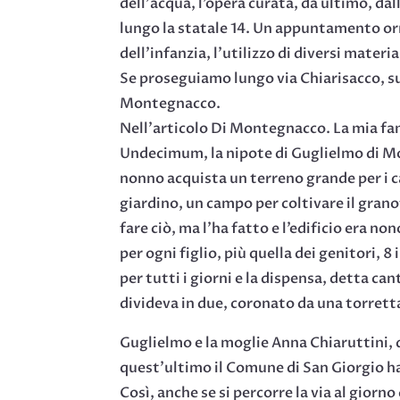
dell’acqua, l’opera curata, da ultimo, da
lungo la statale 14. Un appuntamento orm
dell’infanzia, l’utilizzo di diversi materi
Se proseguiamo lungo via Chiarisacco, su
Montegnacco.
Nell’articolo Di Montegnacco. La mia fa
Undecimum, la nipote di Guglielmo di Mon
nonno acquista un terreno grande per i ca
giardino, un campo per coltivare il gran
fare ciò, ma l’ha fatto e l’edificio era 
per ogni figlio, più quella dei genitori, 
per tutti i giorni e la dispensa, detta can
divideva in due, coronato da una torrett
Guglielmo e la moglie Anna Chiaruttini, d
quest’ultimo il Comune di San Giorgio ha
Così, anche se si percorre la via al giorn