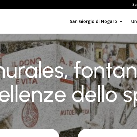
Sa
San Giorgio di Nogaro
Un
urales, fontan
ellenze dello s