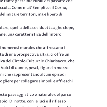
lle tante gastaldie rurali del passato che
Zuccola. Come mai? Semplice: il Corno,
delimitare territori, ma è libero di
lare, quella della cosiddetta aghe clope,
ne, una caratteristica dell’intero
 di numerosi murales che affrescano i
ta di una prospettiva altra, ci offre un
iva del Circolo Culturale Chiarisacco, che
. Volti di donne, pesci, figure in mezzo
gni che rappresentano alcuni episodi
ogliere per collegare simboli e affreschi
testo paesaggistico e naturale del parco
o. Di notte, con le luci e il riflesso