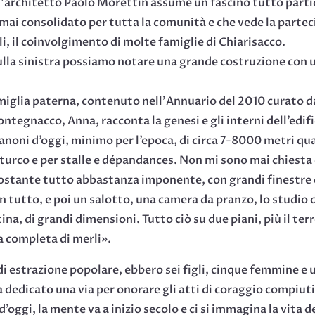
ll’architetto Paolo Morettin assume un fascino tutto partico
ai consolidato per tutta la comunità e che vede la parteci
ali, il coinvolgimento di molte famiglie di Chiarisacco.
lla sinistra possiamo notare una grande costruzione con un
miglia paterna, contenuto nell’Annuario del 2010 curato d
tegnacco, Anna, racconta la genesi e gli interni dell’edif
noni d’oggi, minimo per l’epoca, di circa 7-8000 metri quadr
oturco e per stalle e dépandances. Non mi sono mai chiesta 
nonostante tutto abbastanza imponente, con grandi finestre 
8 in tutto, e poi un salotto, una camera da pranzo, lo studi
tina, di grandi dimensioni. Tutto ciò su due piani, più il te
a completa di merli».
i estrazione popolare, ebbero sei figli, cinque femmine e 
 dedicato una via per onorare gli atti di coraggio compiut
o d’oggi, la mente va a inizio secolo e ci si immagina la vita